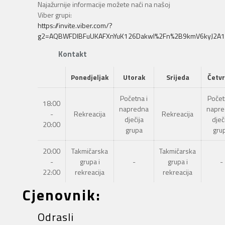
Najažurnije informacije možete naći na našoj
Viber grupi:
https://invite.viber.com/?
g2=AQBWFDlBFuUKAFXnYuK126Dakwl%2Fn%2B9kmV6kyJ2A1
Kontakt
Ponedjeljak
Utorak
Srijeda
Četvr
Početna i
Počet
18:00
napredna
napre
-
Rekreacija
Rekreacija
dječija
dječ
20:00
grupa
gru
20:00
Takmičarska
Takmičarska
-
grupa i
-
grupa i
-
22:00
rekreacija
rekreacija
Cjenovnik:
Odrasli