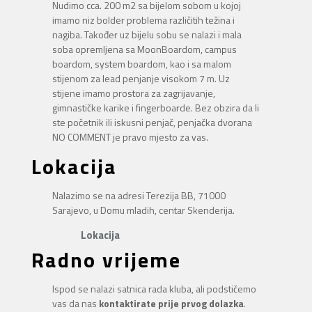
Nudimo cca. 200 m2 sa bijelom sobom u kojoj
imamo niz bolder problema različitih težina i
nagiba. Također uz bijelu sobu se nalazi i mala
soba opremljena sa MoonBoardom, campus
boardom, system boardom, kao i sa malom
stijenom za lead penjanje visokom 7 m. Uz
stijene imamo prostora za zagrijavanje,
gimnastičke karike i fingerboarde. Bez obzira da li
ste početnik ili iskusni penjač, penjačka dvorana
NO COMMENT je pravo mjesto za vas.
Lokacija
Nalazimo se na adresi Terezija BB, 71000
Sarajevo, u Domu mladih, centar Skenderija.
Lokacija
Radno vrijeme
Ispod se nalazi satnica rada kluba, ali podstičemo
vas da nas
kontaktirate prije prvog dolazka
.