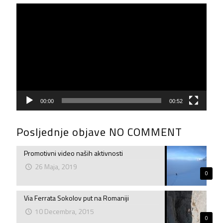
Video
Player
00:00
00:52
Posljednje objave NO COMMENT
Promotivni video naših aktivnosti
26 Maja, 2019
0
Via Ferrata Sokolov put na Romaniji
10 Decembra, 2015
0