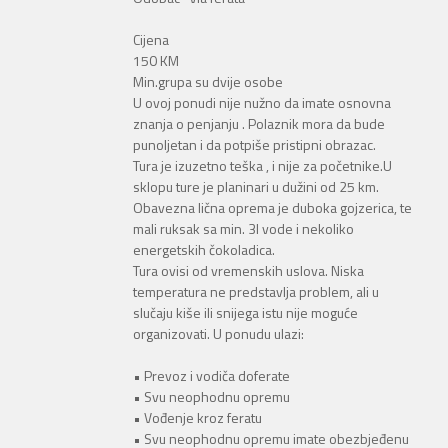
Cijena
150 KM
Min.grupa su dvije osobe
U ovoj ponudi nije nužno da imate osnovna
znanja o penjanju . Polaznik mora da bude
punoljetan i da potpiše pristipni obrazac.
Tura je izuzetno teška , i nije za početnike.U
sklopu ture je planinari u dužini od 25 km.
Obavezna lična oprema je duboka gojzerica, te
mali ruksak sa min. 3l vode i nekoliko
energetskih čokoladica.
Tura ovisi od vremenskih uslova. Niska
temperatura ne predstavlja problem, ali u
slučaju kiše ili snijega istu nije moguće
organizovati. U ponudu ulazi:
• Prevoz i vodiča doferate
• Svu neophodnu opremu
• Vođenje kroz feratu
• Svu neophodnu opremu imate obezbjeđenu