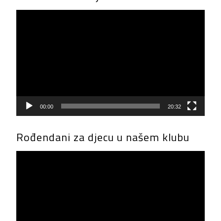
Video
Player
00:00
20:32
Rođendani za djecu u našem klubu
Video
Player