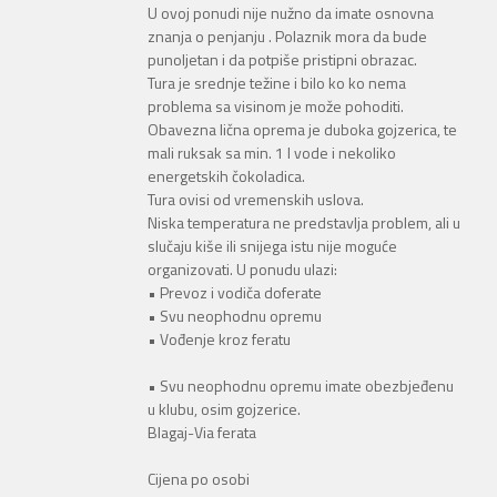
U ovoj ponudi nije nužno da imate osnovna
znanja o penjanju . Polaznik mora da bude
punoljetan i da potpiše pristipni obrazac.
Tura je srednje težine i bilo ko ko nema
problema sa visinom je može pohoditi.
Obavezna lična oprema je duboka gojzerica, te
mali ruksak sa min. 1 l vode i nekoliko
energetskih čokoladica.
Tura ovisi od vremenskih uslova.
Niska temperatura ne predstavlja problem, ali u
slučaju kiše ili snijega istu nije moguće
organizovati. U ponudu ulazi:
• Prevoz i vodiča doferate
• Svu neophodnu opremu
• Vođenje kroz feratu
• Svu neophodnu opremu imate obezbjeđenu
u klubu, osim gojzerice.
Blagaj-Via ferata
Cijena po osobi