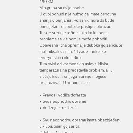
150 KM
Min.grupa su dvije osobe
U ovoj ponudi nije nužno da imate osnovna
znanja o penjanju . Polaznik mora da bude
punoljetan i da potpiše pristipni obrazac.
Tura je srednje težine i bilo ko ko nema
problema sa visinom je može pohoditi.
Obavezna lična oprema je duboka gojzerica, te
mali ruksak sa min. 1 l vode i nekoliko
energetskih čokoladica.
Tura ovisi od vremenskih uslova. Niska
temperatura ne predstavlja problem, ali u
slučaju kiše ili snijega istu nije moguće
organizovati. U ponudu ulazi:
• Prevoz i vodiča doferate
• Svu neophodnu opremu
• Vođenje kroz lferatu
• Svu neophodnu opremu imate obezbjeđenu
u klubu, osim gojzerica.
Odobac -Via ferata