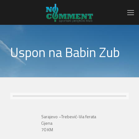
Uspon na Babin Zub
Sarajevo –Trebević-Via ferata
Cijena
70 KM