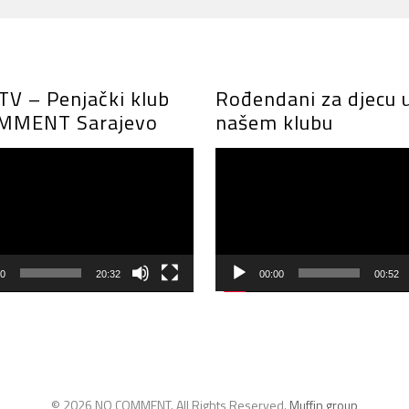
V – Penjački klub
Rođendani za djecu 
MMENT Sarajevo
našem klubu
Video
Player
00
20:32
00:00
00:52
© 2026 NO COMMENT. All Rights Reserved.
Muffin group