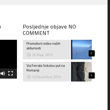
u
Posljednje objave NO
COMMENT
Promotivni video naših
aktivnosti
0
26 Maja, 2019
Via Ferrata Sokolov put na
Romaniji
0
10 Decembra, 2015