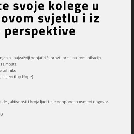
e svoje kolege u
ovom svjetlu i iz
 perspektive
janja- najvažniji penjački čvorovi i pravilna komunikacija
 )sa mosta
e tehnike
 stijeni (top Rope)
ude , aktivnosti i broja ljudi te je neophodan usmeni dogovor.
60