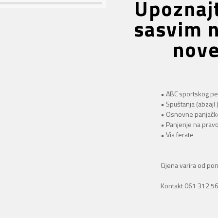
Upoznajt
sasvim n
nove
• ABC sportskog pen
• Spuštanja (abzajl
• Osnovne panjačk
• Panjenje na pravoj
• Via ferate
Cijena varira od pon
Kontakt 061 312 5